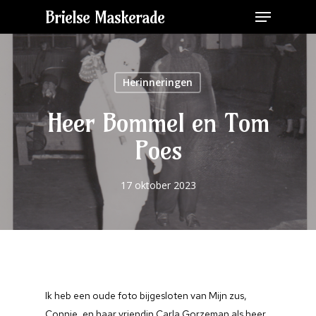
Brielse Maskerade
Herinneringen
Heer Bommel en Tom
Poes
17 oktober 2023
Home
Info & Aanmelden
Ik heb een oude foto bijgesloten van Mijn zus,
Connie, en haar vriendin Carla Gorzeman als heer