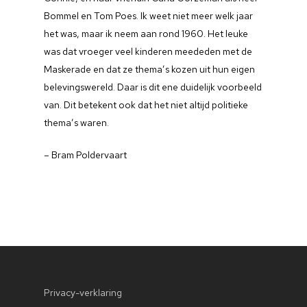
Geschiedenis
Bommel en Tom Poes. Ik weet niet meer welk jaar
het was, maar ik neem aan rond 1960. Het leuke
Foto’s
was dat vroeger veel kinderen meededen met de
Herinneringen
Maskerade en dat ze thema’s kozen uit hun eigen
belevingswereld. Daar is dit ene duidelijk voorbeeld
Unesco
van. Dit betekent ook dat het niet altijd politieke
thema’s waren.
Werkgroep
Contact
– Bram Poldervaart
Privacy-verklaring